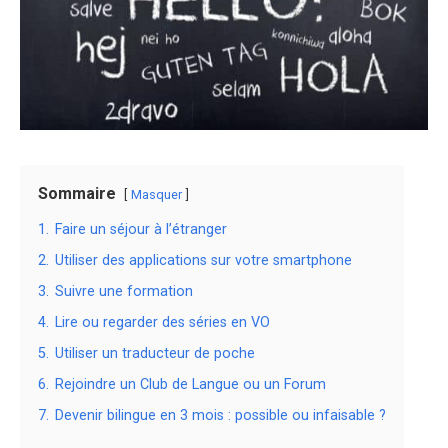
Sommaire
Masquer
1.
Faire un séjour à l’étranger
2.
Utiliser des applications sur votre smartphone
3.
Suivre une formation
4.
Lire ou regarder des séries en VO
5.
Utiliser un traducteur de poche
6.
Rejoindre un Club de Langue ou un Forum
7.
Devenir bilingue en 3 mois : possible ou infaisable ?